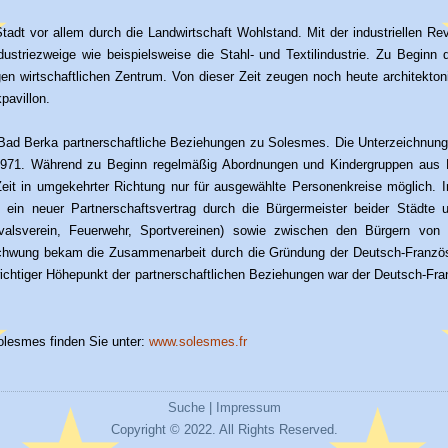
 Stadt vor allem durch die Landwirtschaft Wohlstand. Mit der industriellen Rev
striezweige wie beispielsweise die Stahl- und Textilindustrie. Zu Beginn
en wirtschaftlichen Zentrum. Von dieser Zeit zeugen noch heute architekto
pavillon.
t Bad Berka partnerschaftliche Beziehungen zu Solesmes. Die Unterzeichnun
1971. Während zu Beginn regelmäßig Abordnungen und Kindergruppen aus 
it in umgekehrter Richtung nur für ausgewählte Personenkreise möglich. I
ng ein neuer Partnerschaftsvertrag durch die Bürgermeister beider Städte 
valsverein, Feuerwehr, Sportvereinen) sowie zwischen den Bürgern v
 Schwung bekam die Zusammenarbeit durch die Gründung der Deutsch-Franzö
chtiger Höhepunkt der partnerschaftlichen Beziehungen war der Deutsch-Fr
olesmes finden Sie unter:
www.solesmes.fr
Suche
|
Impressum
Copyright © 2022. All Rights Reserved.