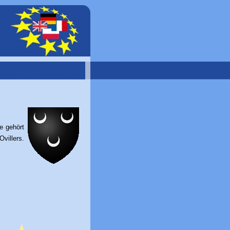
e gehört
villers.