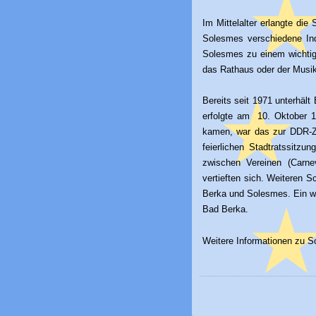
Im Mittelalter erlangte die
Solesmes verschiedene Indu
Solesmes zu einem wichtig
das Rathaus oder der Musik
Bereits seit 1971 unterhäl
erfolgte am 10. Oktober 
kamen, war das zur DDR-Ze
feierlichen Stadtratssitzu
zwischen Vereinen (Carne
vertieften sich. Weiteren
Berka und Solesmes. Ein wi
Bad Berka.
Weitere Informationen zu S